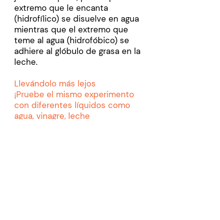
extremo que le encanta
(hidrofílico) se disuelve en agua
mientras que el extremo que
teme al agua (hidrofóbico) se
adhiere al glóbulo de grasa en la
leche.
Llevándolo más lejos
¡Pruebe el mismo experimento
con diferentes líquidos como
agua, vinagre, leche
descremada, etc. para ver si
obtiene la misma explosión de
color!
Aprenda más sobre COVID-19
Obtenga más información sobre
el lavado de manos durante la
pandemia
Otro experimento genial con las